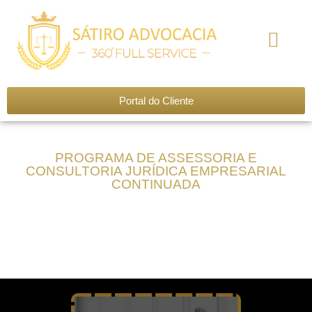
Nossa História
Nosso Time
Áreas de Atuação
Seja um Associado
Portal do Cliente
PROGRAMA DE ASSESSORIA E
CONSULTORIA JURÍDICA EMPRESARIAL
CONTINUADA