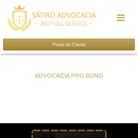
Nossa História
Nosso Time
Áreas de Atuação
Seja um Associado
Portal do Cliente
ADVOCACIA PRO BONO