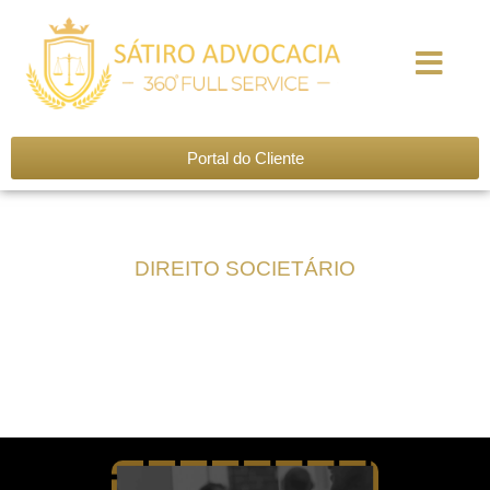
Nossa História
Nosso Time
Áreas de Atuação
Seja um Associado
Portal do Cliente
DIREITO SOCIETÁRIO