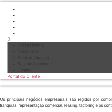
Ir
para
Nossa História
o
Nosso Time
conteúdo
Áreas de Atuação
Seja um Associado
Contato
Nossa História
Nosso Time
Áreas de Atuação
Seja um Associado
Contato
Portal do Cliente
Os principais negócios empresariais são regidos por compl
franquias, representação comercial, leasing, factoring e os con